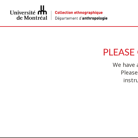
PLEASE
We have a
Please
instr