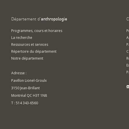
Département d'
anthropologie
C
Programmes, cours et horaires
P
La recherche
A
Ressources et services
P
Répertoire du département
C
Notre département
R
E
P
Adresse :
Pavillon Lionel-Groulx
3150 Jean-Brillant
Montréal QC H3T 1N8
T : 514 343-6560