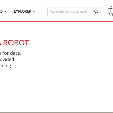
NS
EXPLORER
A ROBOT
 for data.
rovided
being.