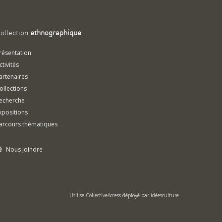
ollection
ethnographique
résentation
ctivités
artenaires
ollections
echerche
xpositions
arcours thématiques
Nous joindre
Utilise
CollectiveAccess
déployé par
idéesculture