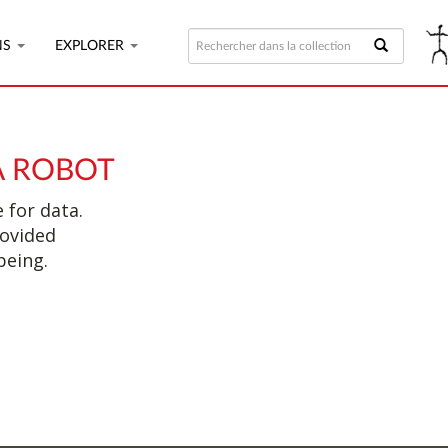
NS
EXPLORER
A ROBOT
 for data.
rovided
being.