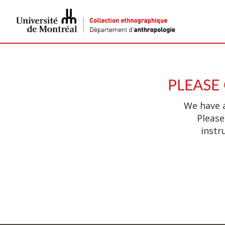
PLEASE
We have a
Please
instr