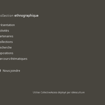
ollection
ethnographique
résentation
ctivités
artenaires
ollections
echerche
xpositions
arcours thématiques
Nous joindre
Utilise
CollectiveAccess
déployé par
idéesculture