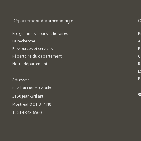
Département d'
anthropologie
C
Programmes, cours et horaires
P
La recherche
A
Ressources et services
P
Répertoire du département
C
Notre département
R
E
P
Adresse :
Pavillon Lionel-Groulx
3150 Jean-Brillant
Montréal QC H3T 1N8
T : 514 343-6560