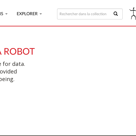
NS
EXPLORER
A ROBOT
 for data.
rovided
being.