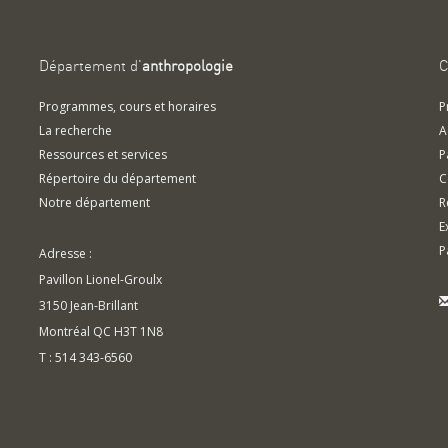
Département d'
anthropologie
C
Programmes, cours et horaires
P
La recherche
A
Ressources et services
P
Répertoire du département
C
Notre département
R
E
P
Adresse :
Pavillon Lionel-Groulx
3150 Jean-Brillant
Montréal QC H3T 1N8
T : 514 343-6560