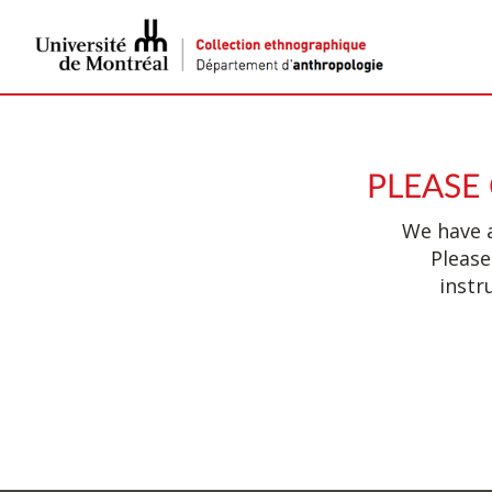
PLEASE
We have a
Please
instr