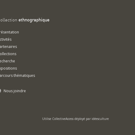
ollection
ethnographique
résentation
ctivités
artenaires
ollections
echerche
xpositions
arcours thématiques
Nous joindre
Utilise
CollectiveAccess
déployé par
idéesculture