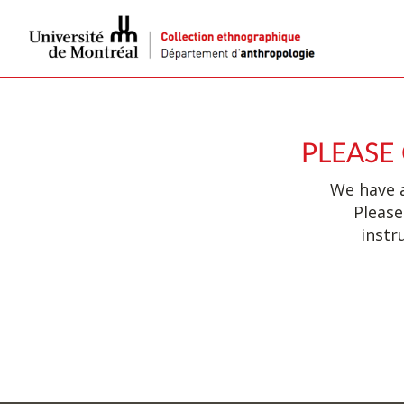
PLEASE
We have a
Please
instr