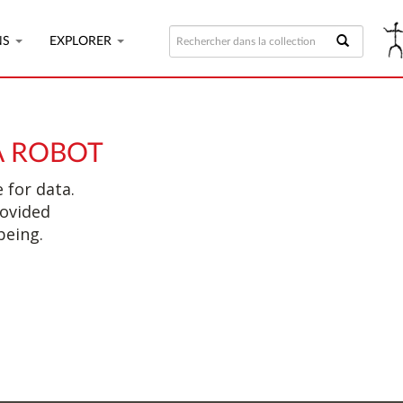
NS
EXPLORER
A ROBOT
 for data.
rovided
being.