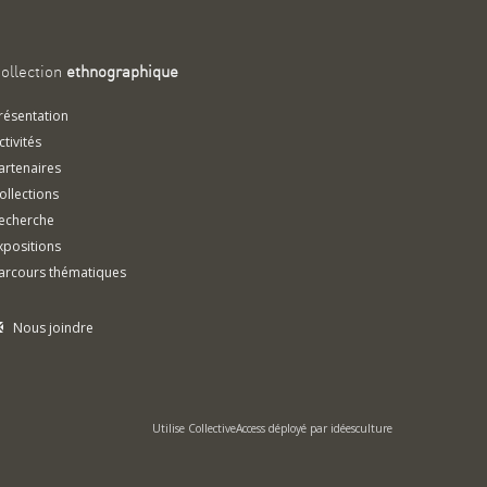
ollection
ethnographique
résentation
ctivités
artenaires
ollections
echerche
xpositions
arcours thématiques
Nous joindre
Utilise
CollectiveAccess
déployé par
idéesculture