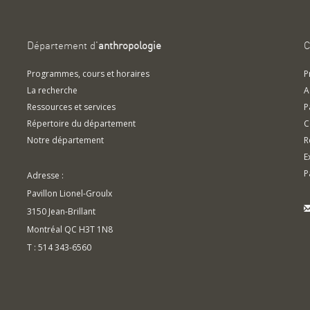
Département d'
anthropologie
C
Programmes, cours et horaires
P
La recherche
A
Ressources et services
P
Répertoire du département
C
Notre département
R
E
P
Adresse :
Pavillon Lionel-Groulx
3150 Jean-Brillant
Montréal QC H3T 1N8
T : 514 343-6560