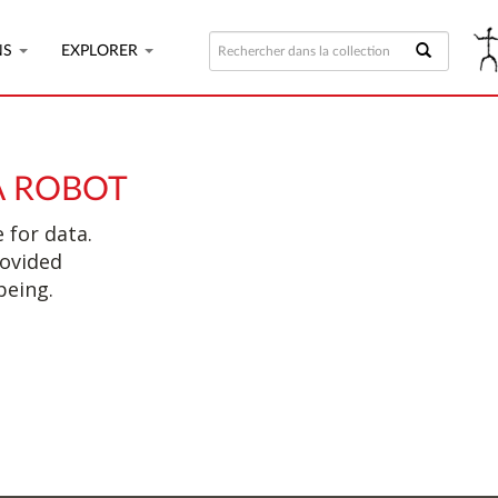
NS
EXPLORER
A ROBOT
 for data.
rovided
being.