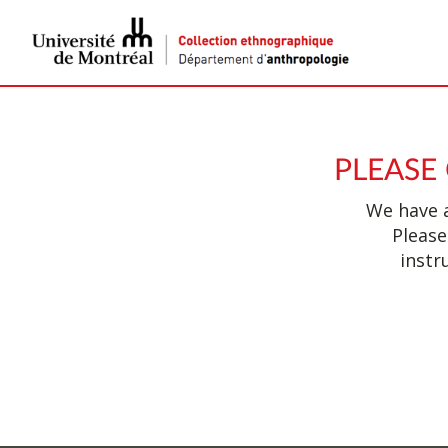
PLEASE
We have a
Please
instr