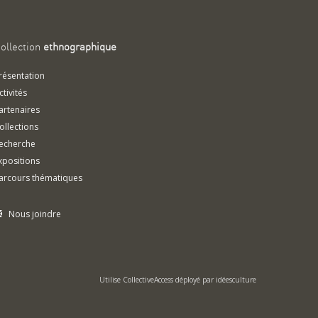
ollection
ethnographique
résentation
ctivités
artenaires
ollections
echerche
xpositions
arcours thématiques
Nous joindre
Utilise
CollectiveAccess
déployé par
idéesculture