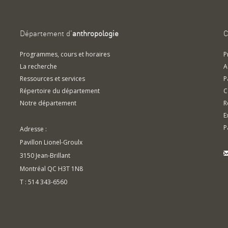
Département d'
anthropologie
C
Programmes, cours et horaires
P
La recherche
A
Ressources et services
P
Répertoire du département
C
Notre département
R
E
P
Adresse :
Pavillon Lionel-Groulx
3150 Jean-Brillant
Montréal QC H3T 1N8
T : 514 343-6560