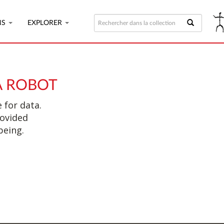
NS
EXPLORER
A ROBOT
 for data.
rovided
being.