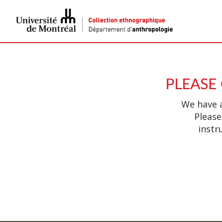
PLEASE
We have a
Please
instr