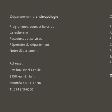
Département d'
anthropologie
C
Programmes, cours et horaires
P
La recherche
A
Ressources et services
P
Répertoire du département
C
Notre département
R
E
P
Adresse :
Pavillon Lionel-Groulx
3150 Jean-Brillant
Montréal QC H3T 1N8
T : 514 343-6560