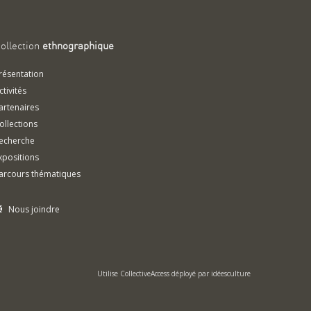
ollection
ethnographique
résentation
ctivités
artenaires
ollections
echerche
xpositions
arcours thématiques
Nous joindre
Utilise
CollectiveAccess
déployé par
idéesculture