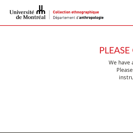
PLEASE
We have a
Please
instr