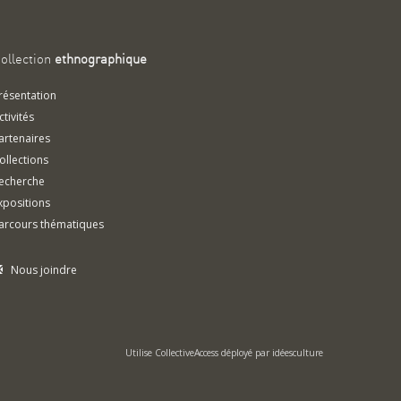
ollection
ethnographique
résentation
ctivités
artenaires
ollections
echerche
xpositions
arcours thématiques
Nous joindre
Utilise
CollectiveAccess
déployé par
idéesculture