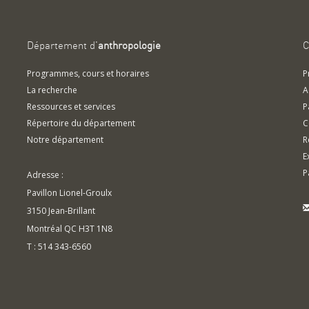
Département d'
anthropologie
C
Programmes, cours et horaires
P
La recherche
A
Ressources et services
P
Répertoire du département
C
Notre département
R
E
P
Adresse :
Pavillon Lionel-Groulx
3150 Jean-Brillant
Montréal QC H3T 1N8
T : 514 343-6560