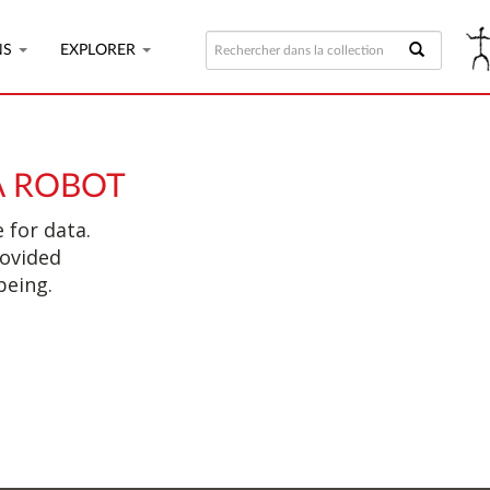
NS
EXPLORER
A ROBOT
 for data.
rovided
being.